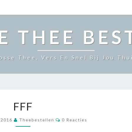
E THEE BES
osse Thee, Vers En Snel Bij Jou Thu
F
FFF
F
F
R
, 2016
Theebestellen
0 Reacties
E
A
C