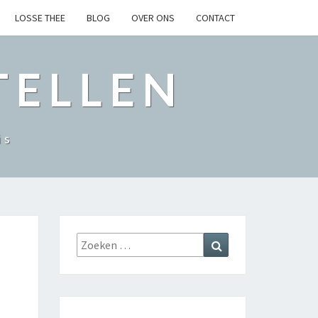
LOSSE THEE
BLOG
OVER ONS
CONTACT
TELLEN
is
Zoeken
Zoeken
naar: