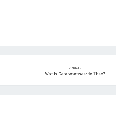
T
I
E
S
VORIGE
Wat Is Gearomatiseerde Thee?